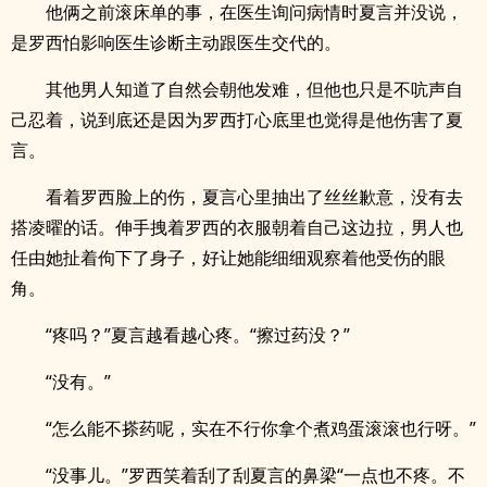
他俩之前滚床单的事，在医生询问病情时夏言并没说，
是罗西怕影响医生诊断主动跟医生交代的。
其他男人知道了自然会朝他发难，但他也只是不吭声自
己忍着，说到底还是因为罗西打心底里也觉得是他伤害了夏
言。
看着罗西脸上的伤，夏言心里抽出了丝丝歉意，没有去
搭凌曜的话。伸手拽着罗西的衣服朝着自己这边拉，男人也
任由她扯着佝下了身子，好让她能细细观察着他受伤的眼
角。
“疼吗？”夏言越看越心疼。“擦过药没？”
“没有。”
“怎么能不搽药呢，实在不行你拿个煮鸡蛋滚滚也行呀。”
“没事儿。”罗西笑着刮了刮夏言的鼻梁“一点也不疼。不