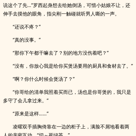
说这个了先…”罗西起身想去给她倒汤，可惜小姑娘不让，还
伸手去摸他的眼角，指尖刚一触碰就听男人嘶的一声。
“还说不疼？”
“真的没事。”
“那你下午都干嘛去了？别的地方没伤着吧？”
“没有，你放心我是给你买煲汤要用的厨具和食材去了。”
“啊？你什么时候会煲汤了？”
“你哥给的清单我照着买而已，汤也是你哥煲的，我只是
多守了会儿拿过来。”
“原来是这样……”
凌曜双手插胸倚靠在一边的柜子上，满脸不屑地看着两
人的亲密互动。“切～死绿茶。”