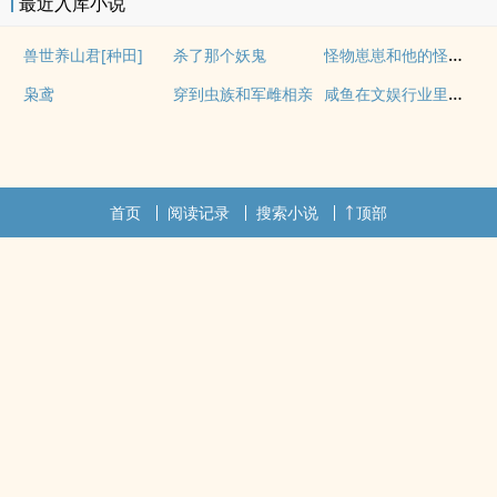
最近入库小说
怪物崽崽和他的怪物监护人
兽世养山君[种田]
杀了那个妖鬼
咸鱼在文娱行业里疯狂内卷
枭鸢
穿到虫族和军雌相亲
首页
阅读记录
搜索小说
顶部