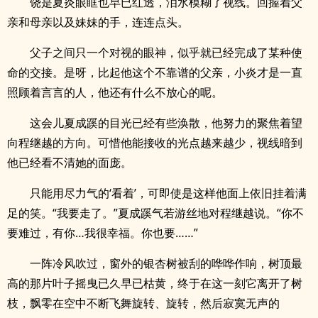
饶是夏炎眼眶也早已红透，泪水模糊了视线。回握着父
亲和母亲以及妹妹的手，连连点头。
父子之间只一个对视的眼神，似乎就已经完成了某种使
命的交接。是呀，比起他这个不靠谱的父亲，小炎才是一直
照顾着言言的人，他还有什么不放心的呢。
这会儿夏成蹊的目光已经有些涣散，他努力的聚焦着望
向程继越的方向。可惜他能接收的光点越来越少，视线暗到
他已经看不清她的面庞。
只能用尽力气的‘看着’，可即使是这样他面上依旧挂着满
足的笑。“我要走了。”夏成蹊气若游丝地对程继越说。“你不
要难过，有你…我很幸福。你也要……”
一阵冷风吹过，窗外的银杏树被刮的哗哗作响，树顶最
高的那片叶子摇曳已久早已枯黄，终于在这一刻它离开了树
枝，飘零在空中不断飞舞旋转、旋转，然后寂寞无声的