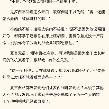
“不信。“小姑娘回得那叫一个简单干脆。
见罗西不知道怎么开口，凌曜倒是不以为然。“害～还能
怎么弄的，被你哥打的呗。”
小姑娘不解，凌曜皮笑肉不笑道：“还不是因为他没照顾
好你，都怀孕了还跟你在床上瞎胡闹，害得你差点没一尸两
命，别说你哥了我听到那会儿我都想揍他。”
夏言无语，“哪有那么夸张。再说我那是因为坐了太长时
间的飞机累着了。跟那啥…有什么关系。”
“这一个月他天天在你身边，都没发现你怀孕了。他要是
能早点发现不就没后面这些事了？”
夏言自己都没发现他们让罗西到哪发现去？再说了其他
人不也都没发现吗？这到头来怎么就成了罗西一个人的错
了？他明明就已经很自责了。