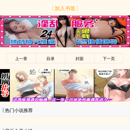
〔加入书签〕
x
上一章
目录
封面
下一页
x
热门小说推荐