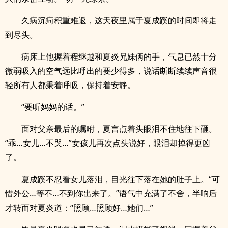
久病沉疴积重难返，这天夜里属于夏成蹊的时间即将走
到尽头。
病床上他握着程继越和夏炎兄妹俩的手，气息已然十分
微弱吸入的空气远比呼出的要少得多，说话断断续续声音很
轻所有人都秉着呼吸，保持着安静。
“要听妈妈的话。”
面对父亲最后的嘱咐，夏言点着头眼泪不住地往下砸。
“乖…女儿…不哭…”女孩儿再次点头说好，眼泪却掉得更凶
了。
夏成蹊不忍看女儿落泪，目光往下落在她的肚子上。“可
惜外公…等不…不到你出来了。”语气中充满了不舍，半响后
才转而对夏炎道：“照顾…照顾好…她们…”