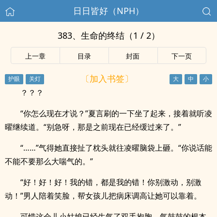
日日皆好（NPH）
383、生命的终结（1 / 2）
上一章
目录
封面
下一页
〔加入书签〕
？？？
“你怎么现在才说？”夏言刷的一下坐了起来，接着就听凌
曜继续道。“别急呀，那是之前现在已经缓过来了。”
“……”气得她直接扯了枕头就往凌曜脑袋上砸。“你说话能
不能不要那么大喘气的。”
“好！好！好！我的错，都是我的错！你别激动，别激
动！”男人陪着笑脸，帮女孩儿把病床调高让她可以靠着。
可惜这会儿小姑娘已经生气了双手抱胸，气鼓鼓的根本