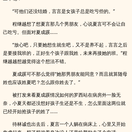
“可他们还没结婚，言言是女孩子总是吃亏些的。”
程继越想了想夏言那几个男朋友，心说夏言可不会让自
己吃亏。但面对夏成蹊……
“放心吧，只要她想生就生吧，又不是养不起，言言之后
是要接我班的，正好生个孩子跟我姓，未来再接她的班。”程
继越越想越觉得这个想法不错。
夏成蹊可不那么觉得“她那男朋友能同意？而且就算随母
姓也应该姓夏吧？怎么跟你姓去了。”
被打发来看夏成蹊情况如何的罗西站在病房外一脸无
奈，小夏天都还没想好孩子生还是不生，怎么里面这两位就
已经开始抢孩子的姓了……
待林诚也出去后，夏言一个人躺在病床上，心里又开始