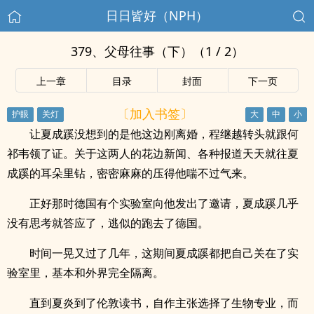
日日皆好（NPH）
379、父母往事（下）（1 / 2）
上一章
目录
封面
下一页
〔加入书签〕
让夏成蹊没想到的是他这边刚离婚，程继越转头就跟何
祁韦领了证。关于这两人的花边新闻、各种报道天天就往夏
成蹊的耳朵里钻，密密麻麻的压得他喘不过气来。
正好那时德国有个实验室向他发出了邀请，夏成蹊几乎
没有思考就答应了，逃似的跑去了德国。
时间一晃又过了几年，这期间夏成蹊都把自己关在了实
验室里，基本和外界完全隔离。
直到夏炎到了伦敦读书，自作主张选择了生物专业，而