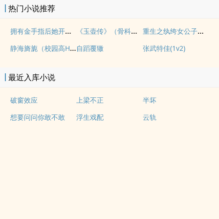
热门小说推荐
拥有金手指后她开始为所欲为（nph）
《玉壶传》（骨科）（兄妹）（np）
重生之纨绔女公子（NPH）
静海旖旎（校园高H）
自蹈覆辙
张武特佳(1v2)
最近入库小说
破窗效应
上梁不正
半坏
想要问问你敢不敢
浮生戏配
云轨