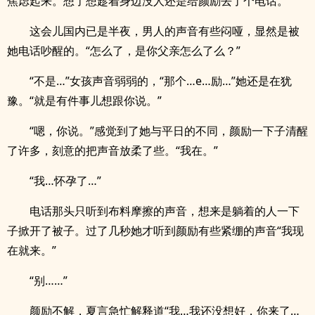
焦虑起来。想了想趁着身边没人还是给颜励去了个电话。
这会儿国内已是半夜，男人的声音有些闷哑，显然是被
她电话吵醒的。“怎么了，是你父亲怎么了么？”
“不是…”女孩声音弱弱的，“那个…e…励…”她还是在犹
豫。“就是有件事儿想跟你说。”
“嗯，你说。”感觉到了她与平日的不同，颜励一下子清醒
了许多，刻意的把声音放柔了些。“我在。”
“我…怀孕了…”
电话那头只听到布料摩擦的声音，想来是躺着的人一下
子掀开了被子。过了几秒她才听到颜励有些紧绷的声音“我现
在就来。”
“别……”
颜励不解，夏言急忙解释道“我…我还没想好，你来了…