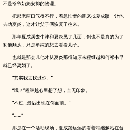
不是爷爷奶奶安排的物理。
把那老两口气得不行，着急忙慌的跑来找夏成蹊，让他
去劝夏炎，这才让父子俩恢复了往来。
那年夏成蹊去牛津和夏炎见了几面，倒也不是真的为了
劝他顺从，只是单纯的想去看看儿子。
也就是那会儿他才从夏炎那得知原来程继越和何祁韦早
就已经离婚了。
“其实我去找过你。”
“哦？”程继越心里想了想，全无印象。
“不过…最后出现在你面前。”
“……”
那是在一个活动现场，夏成蹊远远的看着程继越站在台