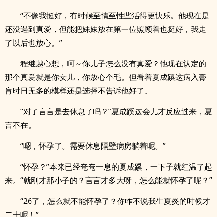
“不像我挺好，有时候至情至性些活得更快乐。他现在是
还没遇到真爱，但能把妹妹放在第一位照顾着也挺好，我走
了以后也放心。”
程继越心想，呵～你儿子怎么没有真爱？他现在认定的
那个真爱就是你女儿，你放心个毛。但看着夏成蹊这病入膏
肓时日无多的模样还是选择不告诉他好了。
“对了言言是去休息了吗？”夏成蹊这会儿才反应过来，夏
言不在。
“嗯，怀孕了。需要休息隔壁病房躺着呢。”
“怀孕？”本来已经奄奄一息的夏成蹊，一下子就红温了起
来。“就刚才那小子的？言言才多大呀，怎么能就怀孕了呢？”
“26了，怎么就不能怀孕了？你咋不说我生夏炎的时候才
二十呢！”