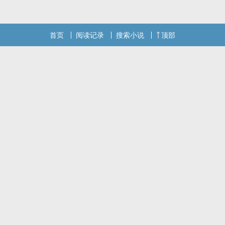
不要命的疼，搞得有些病娇任性，为达目的不择手段，当然我严重怀
疑其实是遗传。结果铸成不可挽回
首页
阅读记录
搜索小说
顶部
本站提示：各位书友要是觉得《日日皆好（NPH）》还不错的话请不
要忘记向您QQ群和微博里的朋友推荐哦！