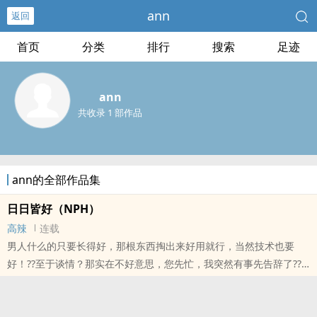
ann
返回
首页
分类
排行
搜索
足迹
ann
共收录 1 部作品
ann的全部作品集
日日皆好（NPH）
高辣
连载
男人什么的只要长得好，那根东西掏出来好用就行，当然技术也要
好！??至于谈情？那实在不好意思，您先忙，我突然有事先告辞了??
首先一来，在线求珠珠！珠珠不要钱，每天有两颗！点击上方我要评
价就可以送出珠珠啦！? 恢复更新哟！！！尽量日更哈！啦啦啦啦！?
现言小说，日常文，女主从小爹不疼娘不爱，家里不缺钱，有个哥哥